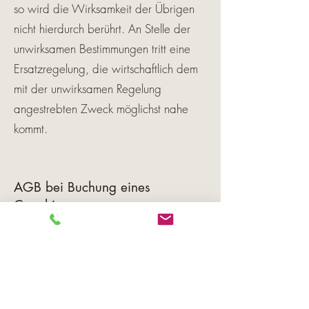
so wird die Wirksamkeit der Übrige
n
nicht hierdurch berührt. An Stelle der
unwirksamen Bestimmungen tritt eine
Ersatzregelung, die wirtschaftlich dem
mit der unwirksamen Regelung
angestrebten Zweck möglichst nahe
kommt.
AGB bei Buchung eines
Coachings
Wenn du mich als
Bewusstseins-
Coach
für deinen Entwicklungsprozess buchen
möchtest, werden alle relevanten Punkte
in einem separaten Coachingvertrag