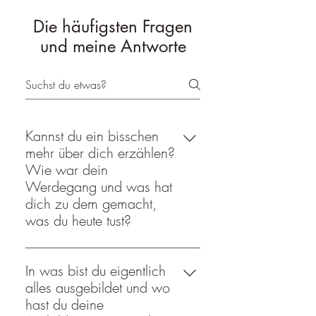
Die häufigsten Fragen
und meine Antworte
Kannst du ein bisschen
mehr über dich erzählen?
Wie war dein
Werdegang und was hat
dich zu dem gemacht,
was du heute tust?
Gerne! Ich bin in Ostwestfalen
geboren und im Dezember 1973 zur
In was bist du eigentlich
Welt gekommen. Mein Lebensweg
alles ausgebildet und wo
war facettenreich und hat mich auf
hast du deine